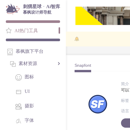
·
刺猬星球
Ai智库
慕枫设计师导航
AI热门工具
慕枫旗下平台
素材资源
Snapfont
图标
简介
可以
UI
标签
摄影
语言
字体