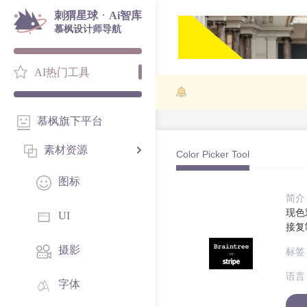
·
刺猬星球
Ai智库
慕枫设计师导航
AI热门工具
慕枫旗下平台
素材资源
Color Picker Tool
图标
简介
现色
UI
接复
摄影
标签
语言
字体