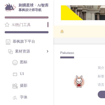
·
刺猬星球
Ai智库
慕枫设计师导航
AI热门工具
慕枫旗下平台
素材资源
Pakutaso
图标
简介
UI
标签
语言
摄影
字体