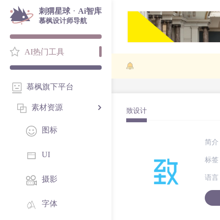
·
刺猬星球
Ai智库
慕枫设计师导航
AI热门工具
慕枫旗下平台
素材资源
致设计
图标
简介
UI
标签
语言
摄影
字体