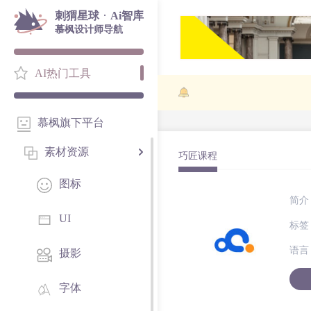
·
刺猬星球
Ai智库
慕枫设计师导航
AI热门工具
慕枫旗下平台
素材资源
巧匠课程
图标
简介
UI
标签
语言
摄影
字体