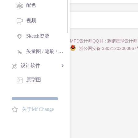
配色
视频
Sketch资源
MFD设计师QQ群 : 刺猬星球设计
浙公网安备 33021202000867
矢量图 / 笔刷 / 纹理
设计软件
原型图
在线工具
格式转换
关于Mf Change
web字体转换